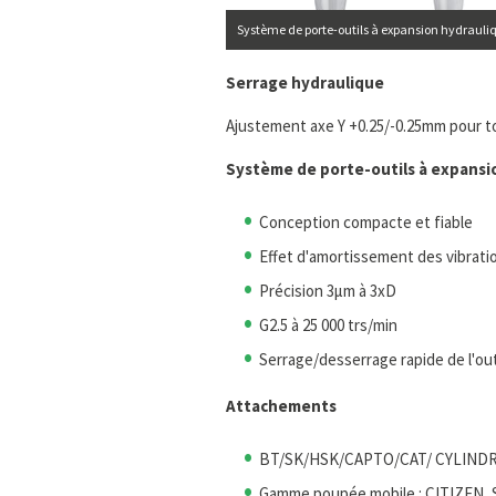
Système de porte-outils à expansion hydrauliq
Serrage hydraulique
Ajustement axe Y +0.25/-0.25mm pour t
Système de porte-outils à expansi
Conception compacte et fiable
Effet d'amortissement des vibrati
Précision 3μm à 3xD
G2.5 à 25 000 trs/min
Serrage/desserrage rapide de l'out
Attachements
BT/SK/HSK/CAPTO/CAT/ CYLIND
Gamme poupée mobile : CITIZE