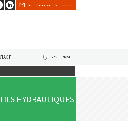
Je m'abonne au link d'outimat
NTACT
ESPACE PRIVÉ
TILS HYDRAULIQUES