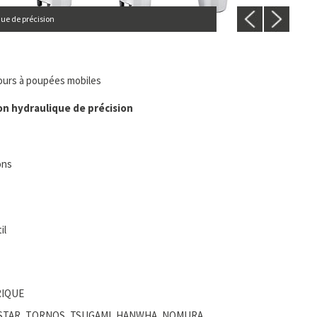
ue de précision
ours à poupées mobiles
on hydraulique de précision
ons
il
RIQUE
N, STAR, TORNOS, TSUGAMI, HANWHA, NOMURA