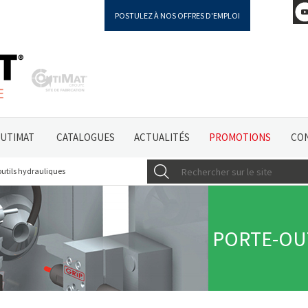
POSTULEZ À NOS OFFRES D'EMPLOI
OUTIMAT
CATALOGUES
ACTUALITÉS
PROMOTIONS
CO
outils hydrauliques
PORTE-OU